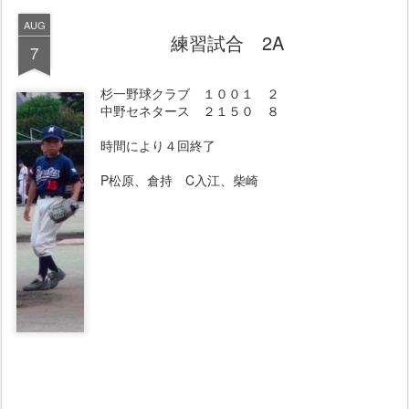
AUG
練習試合 2A
7
杉一野球クラブ １００１ ２
中野セネタース ２１５０ ８
時間により４回終了
P松原、倉持 C入江、柴崎