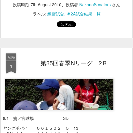
投稿時刻
7th August 2010
、投稿者
NakanoSenators
さん
ラベル:
練習試合
＃2A試合結果一覧
AUG
第35回春季Nリーグ 2Ｂ
1
8/1 鷺ノ宮球場 SD
ヤングポパイ ００１５０２ ５＝13