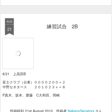
AUG
練習試合 2B
21
8/21 上高田B
富士クラブ（台東）００００２００＝２
中野セネタース ２０１０２３ｘ＝８
P真木、坂本、齋藤 C大和田、岡崎
投稿時刻
21st August 2010
、投稿者
NakanoSenators
さん