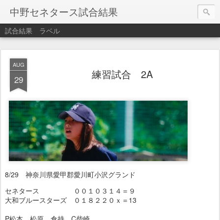
中野セネタース試合結果
試合結果
ラベル
AUG
練習試合 2A
29
8/29 神奈川県愛甲郡愛川町小沢グランド
セネタース ００１０３１４＝９
大和ブルースターズ ０１８２２０ｘ＝13
P松本、松原、倉持 C柴崎