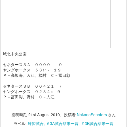
城北中央公園
セネタース３Ａ ００００ ０
ヤングホークス ５３11× １９
Ｐ－高坂海、入江、松村 Ｃ－冨田彰
セネタース３Ｂ ００４２１ ７
ヤングホークス ０２３４× ９
Ｐ－冨田彰、野村 Ｃ－入江
投稿時刻
21st August 2010
、投稿者
NakanoSenators
さん
ラベル:
練習試合
＃3A試合結果一覧
＃3B試合結果一覧