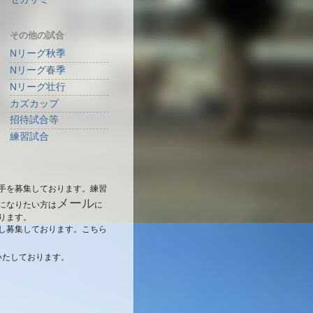
その他の試合
Nリーグ秋季
Nリーグ春季
Nリーグ壮行
カズカップ
招待試合等
練習試合
手を募集しております。練習
メール
になりたい方は
に
ります。
し募集しております。こちら
いたしております。