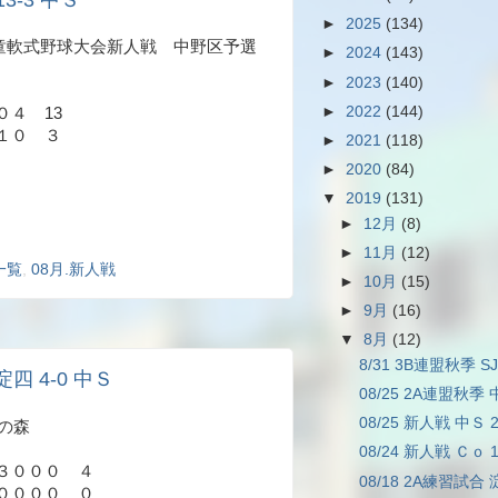
13-3 中Ｓ
►
2025
(134)
都学童軟式野球大会新人戦 中野区予選
►
2024
(143)
►
2023
(140)
►
2022
(144)
４ 13
１０ ３
►
2021
(118)
►
2020
(84)
▼
2019
(131)
►
12月
(8)
►
11月
(12)
一覧
,
08月.新人戦
►
10月
(15)
►
9月
(16)
▼
8月
(12)
8/31 3B連盟秋季 SJ
淀四 4-0 中Ｓ
08/25 2A連盟秋季 
08/25 新人戦 中Ｓ 2
和の森
08/24 新人戦 Ｃｏ 
３０００ ４
08/18 2A練習試合 
００００ ０