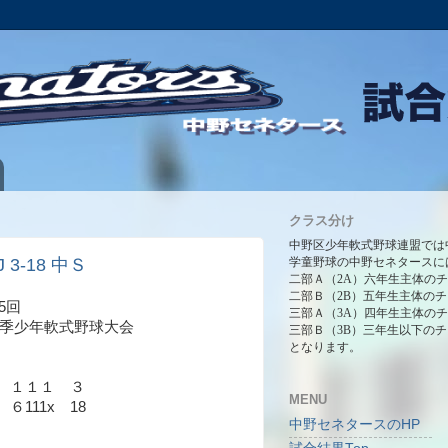
クラス分け
中野区少年軟式野球連盟では
 3-18 中Ｓ
学童野球の中野セネタースに
二部Ａ（2A）六年生主体の
二部Ｂ（2B）五年生主体の
5回
三部Ａ（3A）四年生主体の
秋季少年軟式野球大会
三部Ｂ（3B）三年生以下の
となります。
 １１１ ３
MENU
111x 18
中野セネタースのHP