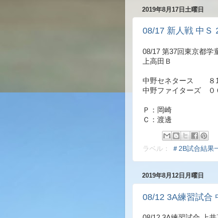
2019年8月17日土曜日
08/17 新人戦 中Ｓ 
08/17 第37回東京
上高田Ｂ
中野セネタース ８11
中野ファイターズ ０
Ｐ：岡崎
Ｃ：渡邊
ラベル：
＃2B試合結果
2019年8月12日月曜日
08/12 3A練習試合 
08/12 3A練習試合 