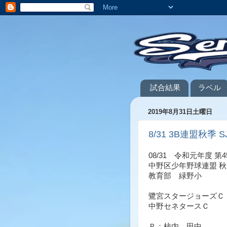
試合結果
ラベル
2019年8月31日土曜日
8/31 3B連盟秋季 SJ
08/31 令和元年度 第4
中野区少年野球連盟 
教育部 緑野小
鷺宮スタージョーズＣ
中野セネタースＣ ６
Ｐ：柿内、田中