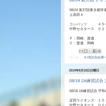
08/24 新人戦 Ｃｏ 
08/24 第37回東京
上高田Ａ
コンバッツ ４５０
中野セネタース ０２
Ｐ：岡崎、渡邊
Ｃ：渡邊、岡崎
ラベル：
＃2B試合結果
2019年8月18日日曜日
08/18 2A練習試合 
08/18 2A練習試合 平
淀四ライオンズ １０
中野セネタース ００