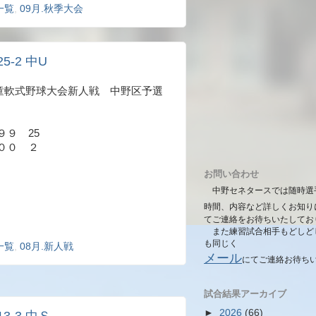
一覧
,
09月.秋季大会
25-2 中U
都学童軟式野球大会新人戦 中野区予選
９ 25
００ ２
お問い合わせ
中野セネタースでは随時選
時間、内容など詳しくお知り
てご連絡をお待ちいたしてお
また練習試合相手もどしど
も同じく
一覧
,
08月.新人戦
メール
にて
ご連絡お待ち
試合結果アーカイブ
►
2026
(66)