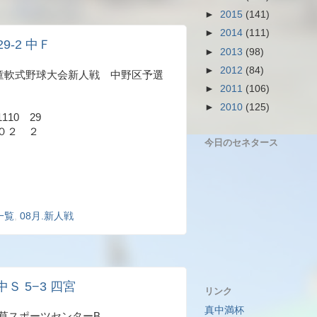
►
2015
(141)
►
2014
(111)
29-2 中Ｆ
►
2013
(98)
►
2012
(84)
都学童軟式野球大会新人戦 中野区予選
►
2011
(106)
►
2010
(125)
10 29
０２ ２
今日のセネタース
一覧
,
08月.新人戦
中Ｓ 5−3 四宮
リンク
真中満杯
上井草スポーツセンターB