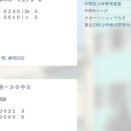
中野区少年野球連盟
中野Nリーグ
２３０｜2x ５
 ２０１０｜ｘ ３
スポーツショップカズ
東京23区少年軟式野球大
一覧
,
練習試合
桃一 3−5 中Ｓ
高田B
００２１ ３
０００５ ５