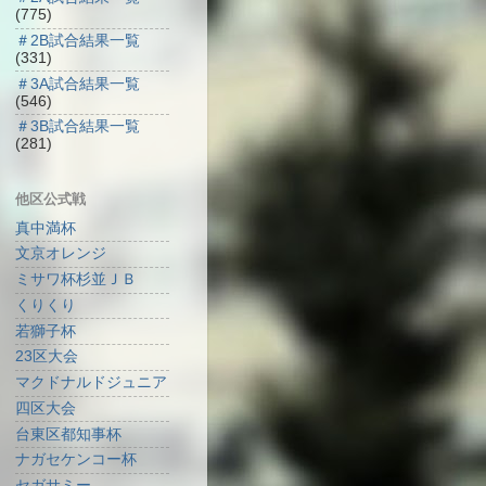
(775)
＃2B試合結果一覧
(331)
＃3A試合結果一覧
(546)
＃3B試合結果一覧
(281)
他区公式戦
真中満杯
文京オレンジ
ミサワ杯杉並ＪＢ
くりくり
若獅子杯
23区大会
マクドナルドジュニア
四区大会
台東区都知事杯
ナガセケンコー杯
セガサミー