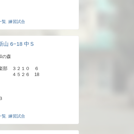
一覧
,
練習試合
新山 6−18 中Ｓ
平和の森
楽部 ３２１０ ６
４５２６ 18
３
一覧
,
練習試合