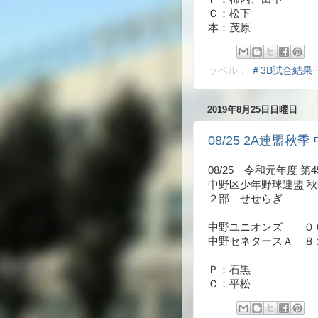
Ｃ：松下
本：茂原
ラベル：
＃3B試合結果
2019年8月25日日曜日
08/25 2A連盟秋季 
08/25 令和元年度 第4
中野区少年野球連盟 
２部 せせらぎ
中野ユニオンズ ０
中野セネタースＡ ８
Ｐ：石黒
Ｃ：平松