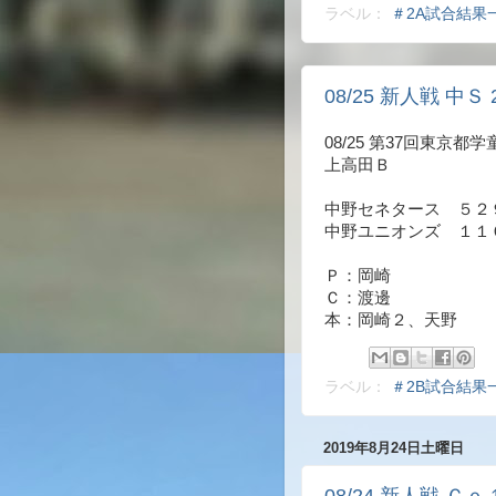
ラベル：
＃2A試合結果
08/25 新人戦 中Ｓ 
08/25 第37回東京
上高田Ｂ
中野セネタース ５２９
中野ユニオンズ １１
Ｐ：岡崎
Ｃ：渡邊
本：岡崎２、天野
ラベル：
＃2B試合結果
2019年8月24日土曜日