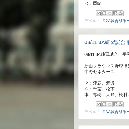
Ｃ：岡崎
ラベル：
＃2A試合結果
08/11 3A練習試合 
08/11 3A練習試合 
新山クラウンス野球倶
中野セネタース 
Ｐ：津覇、渡邊
Ｃ：千葉、松下
本：篠崎、天野、松村
ラベル：
＃3A試合結果