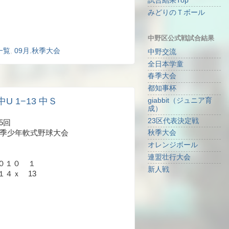
試合結果Top
みどりのＴボール
中野区公式戦試合結果
一覧
,
09月.秋季大会
中野交流
全日本学童
春季大会
都知事杯
中U 1−13 中Ｓ
giabbit（ジュニア育
成）
23区代表決定戦
5回
秋季少年軟式野球大会
秋季大会
オレンジボール
連盟壮行大会
０１０ １
新人戦
１４ｘ 13