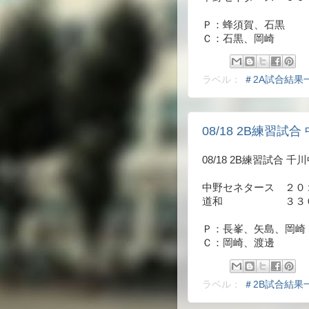
Ｐ：蜂須賀、石黒
Ｃ：石黒、岡崎
ラベル：
＃2A試合結果
08/18 2B練習試合 
08/18 2B練習試合 千
中野セネタース ２０
道和 ３３００
Ｐ：長峯、矢島、岡崎
Ｃ：岡崎、渡邊
ラベル：
＃2B試合結果