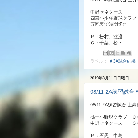
中野セネタース ０
四宮小少年野球クラブ
五回表で時間切れ
Ｐ：松村、渡邊
Ｃ：千葉、松下
ラベル：
＃3A試合結果
2019年8月11日日曜日
08/11 2A練習試合 
08/11 2A練習試合 上
桃一小野球クラブ ０
中野セネタース ０
Ｐ：石黒、中島