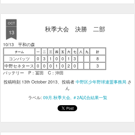
OCT
秋季大会 決勝 二部
13
10/13 平和の森
チーム
一
二
三
四
五
六
七
八
九
計
コンバッツ
0
3
1
0
0
1
3
8
中野セネタース
0
0
0
1
0
2
0
3
バッテリー P：冨田 C：沖田
投稿時刻
13th October 2013
、投稿者
中野区少年野球連盟事務局
さ
ん
ラベル:
09月.秋季大会
＃2A試合結果一覧