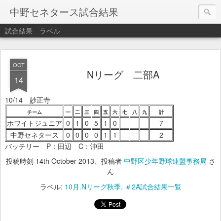
中野セネタース試合結果
試合結果
ラベル
OCT
Nリーグ 二部A
14
10/14 妙正寺
チーム
一
二
三
四
五
六
七
八
九
計
ホワイトジュニア
0
1
0
5
1
0
7
中野セネタース
0
0
0
0
1
1
2
バッテリー P：田辺 C：沖田
投稿時刻
14th October 2013
、投稿者
中野区少年野球連盟事務局
さ
ん
ラベル:
10月.Nリーグ秋季
＃2A試合結果一覧