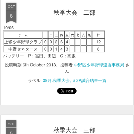
OCT
秋季大会 二部
6
10/06
チーム
一
二
三
四
五
六
七
八
九
計
上鷺少年野球クラブ
0
0
2
6
4
12
中野セネタース
0
0
1
4
3
8
バッテリー P：冨田、田辺 C：高坂
投稿時刻
6th October 2013
、投稿者
中野区少年野球連盟事務局
さ
ん
ラベル:
09月.秋季大会
＃2A試合結果一覧
OCT
秋季大会 三部
5