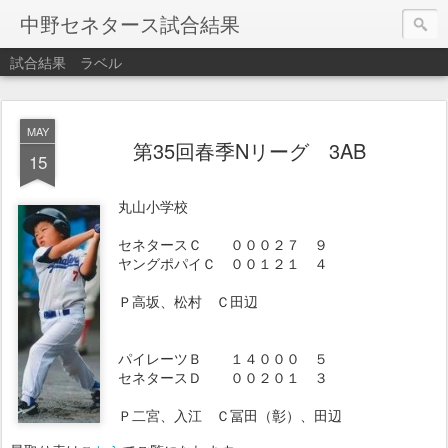
中野セネタース試合結果
試合結果
ラベル
MAY
第35回春季Nリーグ 3AB
15
丸山小学校
セネタースＣ ０００２７ ９
ヤングポパイＣ ００１２１ ４
Ｐ高坂、松村 Ｃ田辺
パイレーツＢ １４０００ ５
セネタースＤ ００２０１ ３
Ｐ二宮、入江 Ｃ冨田（彰）、田辺