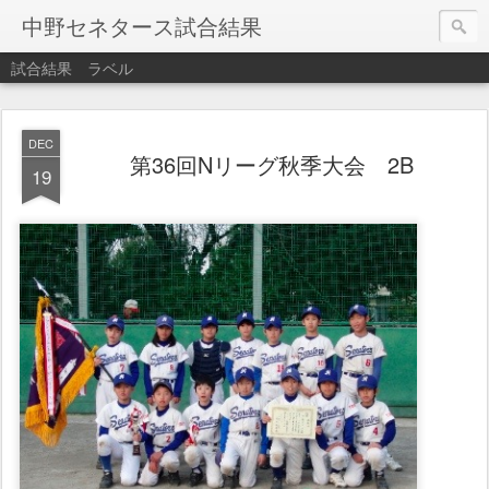
中野セネタース試合結果
試合結果
ラベル
DEC
第36回Nリーグ秋季大会 2B
19