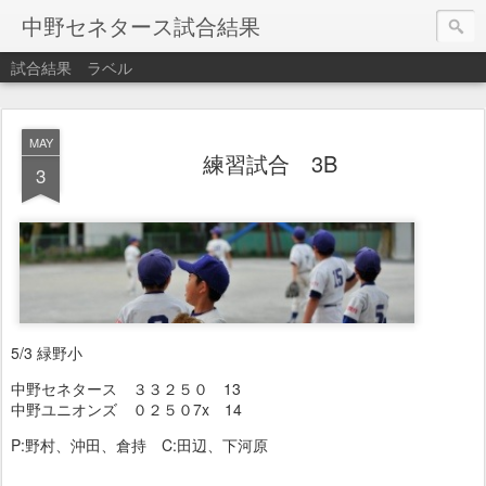
中野セネタース試合結果
試合結果
ラベル
MAY
練習試合 3B
3
5/3 緑野小
中野セネタース ３３２５０ 13
中野ユニオンズ ０２５０7x 14
P:野村、沖田、倉持 C:田辺、下河原