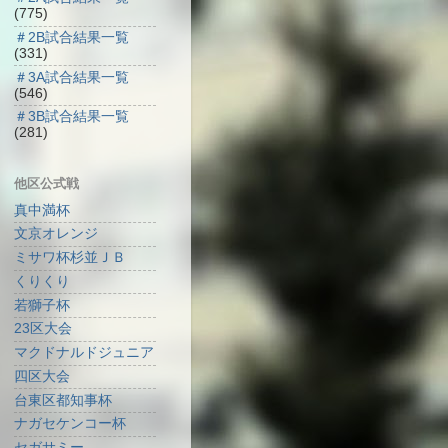
(775)
＃2B試合結果一覧
(331)
＃3A試合結果一覧
(546)
＃3B試合結果一覧
(281)
他区公式戦
真中満杯
文京オレンジ
ミサワ杯杉並ＪＢ
くりくり
若獅子杯
23区大会
マクドナルドジュニア
四区大会
台東区都知事杯
ナガセケンコー杯
セガサミー