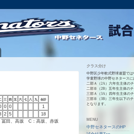
クラス分け
中野区少年軟式野球連盟では
学童野球の中野セネタースに
二部Ａ（2A）六年生主体の
二部Ｂ（2B）五年生主体の
三部Ａ（3A）四年生主体の
三部Ｂ（3B）三年生以下の
二
三
四
五
六
七
八
九
合計
となります。
0
0
0
1
8
2
5
18
MENU
、冨田、高坂 C：高坂、赤坂
中野セネタースのHP