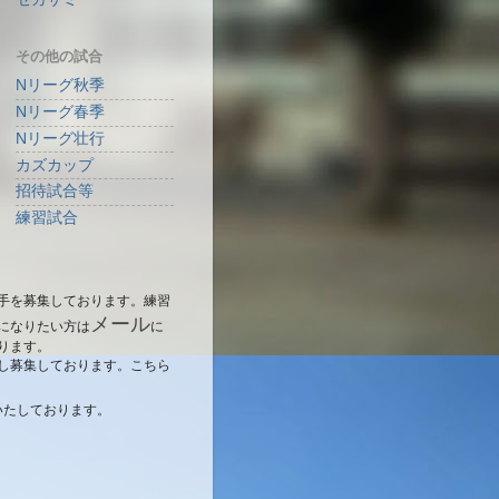
その他の試合
Nリーグ秋季
Nリーグ春季
Nリーグ壮行
カズカップ
招待試合等
練習試合
手を募集しております。練習
メール
になりたい方は
に
ります。
し募集しております。こちら
いたしております。