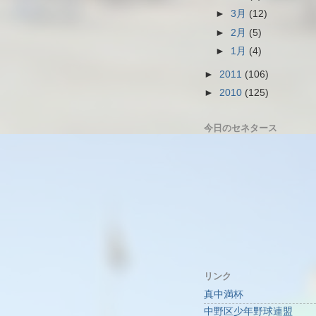
►
3月
(12)
►
2月
(5)
►
1月
(4)
►
2011
(106)
►
2010
(125)
今日のセネタース
リンク
真中満杯
中野区少年野球連盟