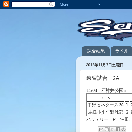
試合結果
ラベル
2012年11月3日土曜日
練習試合 2A
11/03 石神井公園B
チーム
一
中野セネタース2A
1
馬橋小少年野球部
3
バッテリー P：沖田