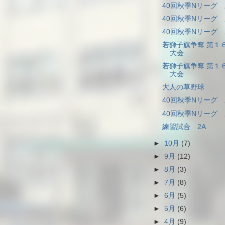
40回秋季Nリーグ 
40回秋季Nリーグ 
40回秋季Nリーグ 
若獅子旗争奪 第１
大会
若獅子旗争奪 第１
大会
大人の草野球
40回秋季Nリーグ 
40回秋季Nリーグ 
練習試合 2A
►
10月
(7)
►
9月
(12)
►
8月
(3)
►
7月
(8)
►
6月
(5)
►
5月
(6)
►
4月
(9)