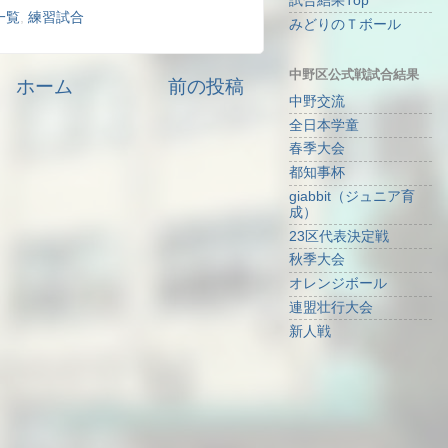
試合結果Top
一覧
,
練習試合
みどりのＴボール
中野区公式戦試合結果
ホーム
前の投稿
中野交流
全日本学童
春季大会
都知事杯
giabbit（ジュニア育
成）
23区代表決定戦
秋季大会
オレンジボール
連盟壮行大会
新人戦