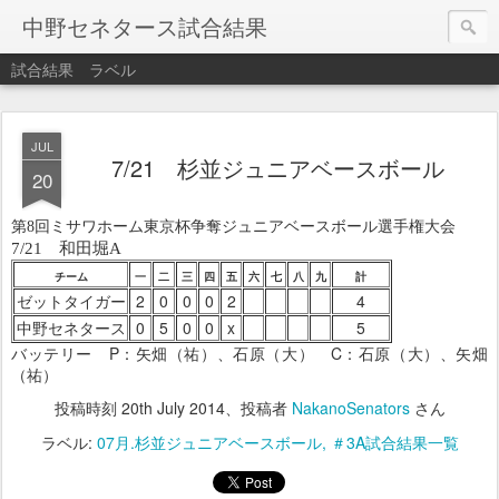
中野セネタース試合結果
試合結果
ラベル
JUL
7/21 杉並ジュニアベースボール
20
第8回ミサワホーム東京杯争奪ジュニアベースボール選手権大会
7/21 和田堀A
チーム
一
二
三
四
五
六
七
八
九
計
ゼットタイガー
2
0
0
0
2
4
中野セネタース
0
5
0
0
x
5
バッテリー P：矢畑（祐）、石原（大） C：石原（大）、矢畑
（祐）
投稿時刻
20th July 2014
、投稿者
NakanoSenators
さん
ラベル:
07月.杉並ジュニアベースボール
＃3A試合結果一覧