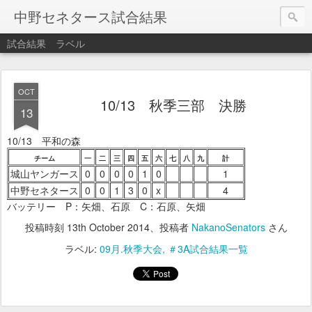
中野セネタース試合結果
試合結果
ラベル
OCT
10/13 秋季三部 決勝
13
10/13 平和の森
チーム
一
二
三
四
五
六
七
八
九
計
城山ヤンガース
0
0
0
0
1
0
1
中野セネタース
0
0
1
3
0
x
4
バッテリー P：矢畑、石原 C：石原、矢畑
投稿時刻
13th October 2014
、投稿者
NakanoSenators
さん
ラベル:
09月.秋季大会
＃3A試合結果一覧