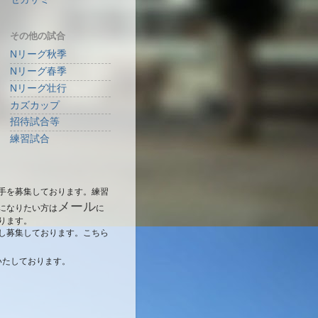
その他の試合
Nリーグ秋季
Nリーグ春季
Nリーグ壮行
カズカップ
招待試合等
練習試合
手を募集しております。練習
メール
になりたい方は
に
ります。
し募集しております。こちら
いたしております。