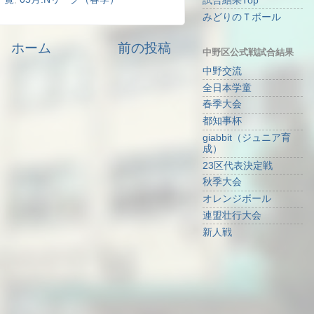
試合結果Top
みどりのＴボール
ホーム
前の投稿
中野区公式戦試合結果
中野交流
全日本学童
春季大会
都知事杯
giabbit（ジュニア育
成）
23区代表決定戦
秋季大会
オレンジボール
連盟壮行大会
新人戦