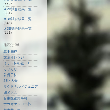
(775)
＃2B試合結果一覧
(331)
＃3A試合結果一覧
(546)
＃3B試合結果一覧
(281)
他区公式戦
真中満杯
文京オレンジ
ミサワ杯杉並ＪＢ
くりくり
若獅子杯
23区大会
マクドナルドジュニア
四区大会
台東区都知事杯
ナガセケンコー杯
セガサミー