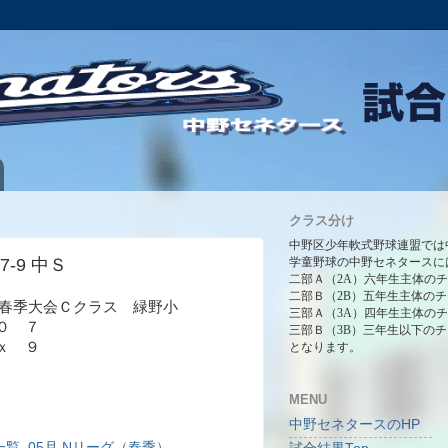
クラス分け
中野区少年軟式野球連盟では
H7-9 中Ｓ
学童野球の中野セネタースに
二部Ａ（2A）六年生主体の
二部Ｂ（2B）五年生主体の
ーグ春季大会Ｃクラス 緑野小
三部Ａ（3A）四年生主体の
０ ７
三部Ｂ（3B）三年生以下の
ｘ ９
となります。
MENU
中野セネタースのHP
一覧
,
05月.Nリーグ（春季）