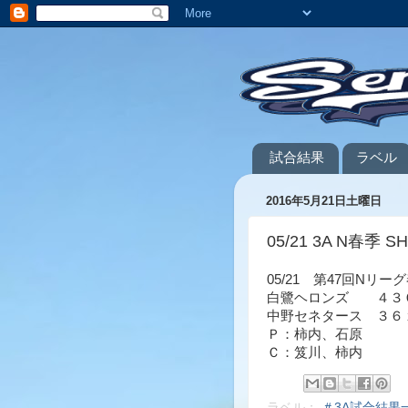
試合結果
ラベル
2016年5月21日土曜日
05/21 3A N春季 S
05/21 第47回Nリ
白鷺ヘロンズ ４３
中野セネタース ３６
Ｐ：柿内、石原
Ｃ：笈川、柿内
ラベル：
＃3A試合結果