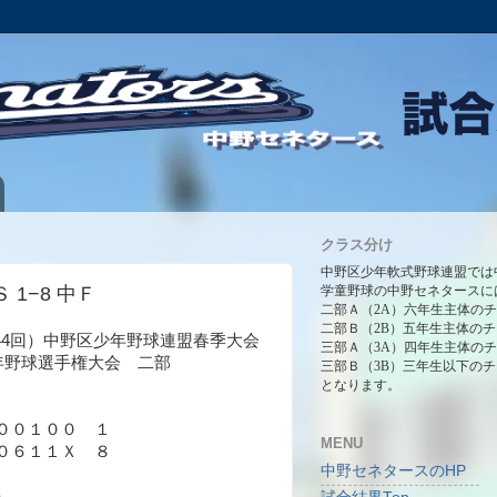
クラス分け
中野区少年軟式野球連盟では
Ｓ 1−8 中Ｆ
学童野球の中野セネタースに
二部Ａ（2A）六年生主体の
二部Ｂ（2B）五年生主体の
第44回）中野区少年野球連盟春季大会
三部Ａ（3A）四年生主体の
年野球選手権大会 二部
三部Ｂ（3B）三年生以下の
となります。
００１００ １
MENU
０６１１Ｘ ８
中野セネタースのHP
）