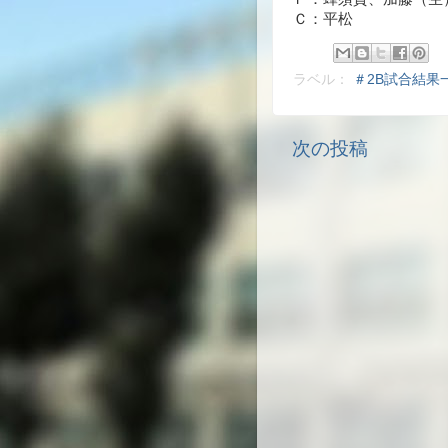
Ｃ：平松
ラベル：
＃2B試合結果
次の投稿