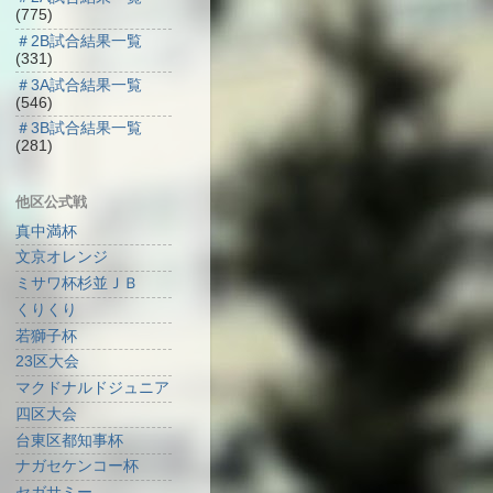
(775)
＃2B試合結果一覧
(331)
＃3A試合結果一覧
(546)
＃3B試合結果一覧
(281)
他区公式戦
真中満杯
文京オレンジ
ミサワ杯杉並ＪＢ
くりくり
若獅子杯
23区大会
マクドナルドジュニア
四区大会
台東区都知事杯
ナガセケンコー杯
セガサミー