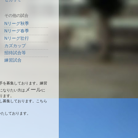
その他の試合
Nリーグ秋季
Nリーグ春季
Nリーグ壮行
カズカップ
招待試合等
練習試合
手を募集しております。練習
メール
になりたい方は
に
ります。
し募集しております。こちら
いたしております。