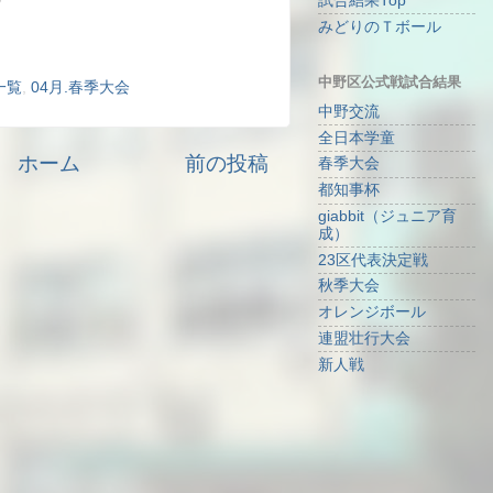
試合結果Top
みどりのＴボール
中野区公式戦試合結果
一覧
,
04月.春季大会
中野交流
全日本学童
ホーム
前の投稿
春季大会
都知事杯
giabbit（ジュニア育
成）
23区代表決定戦
秋季大会
オレンジボール
連盟壮行大会
新人戦