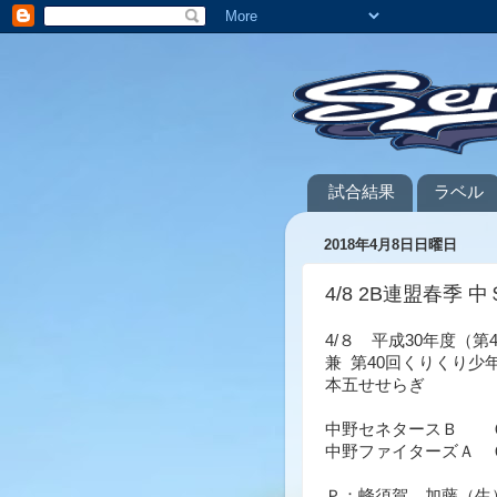
試合結果
ラベル
2018年4月8日日曜日
4/8 2B連盟春季 中
4/８ 平成30年度（
兼 第40回くりくり少
本五せせらぎ
中野セネタースＢ 
中野ファイターズＡ 
Ｐ：蜂須賀、加藤（生