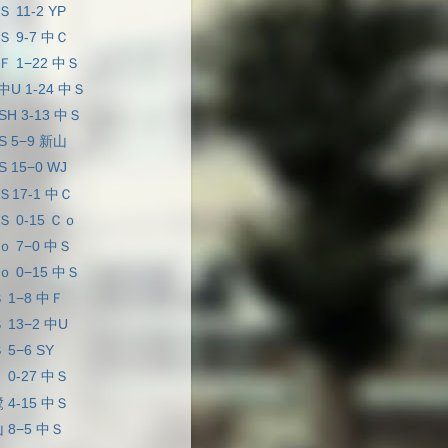
 11-2 YP
Ｓ 9-7 中Ｃ
Ｆ 1−22 中Ｓ
中U 1-24 中Ｓ
SH 3-13 中Ｓ
S 5−9 新山
 15−0 WJ
Ｓ17-1 中Ｃ
Ｓ 0-15 Ｃｏ
ｏ 7−0 中Ｓ
ｏ 0−15 中Ｓ
 1−8 中Ｆ
 13−2 中U
 5−6 SY
 0-27 中Ｓ
 4-15 中Ｓ
 8−5 中Ｓ