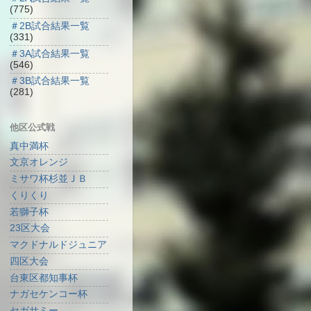
(775)
＃2B試合結果一覧
(331)
＃3A試合結果一覧
(546)
＃3B試合結果一覧
(281)
他区公式戦
真中満杯
文京オレンジ
ミサワ杯杉並ＪＢ
くりくり
若獅子杯
23区大会
マクドナルドジュニア
四区大会
台東区都知事杯
ナガセケンコー杯
セガサミー