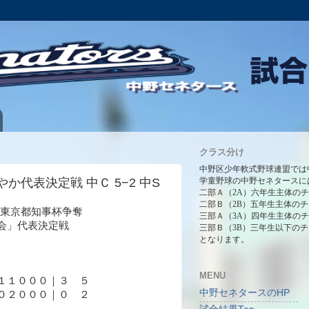
クラス分け
中野区少年軟式野球連盟では
わやか代表決定戦 中Ｃ 5−2 中S
学童野球の中野セネタースに
二部Ａ（2A）六年生主体の
二部Ｂ（2B）五年生主体の
6回 東京都知事杯争奪
三部Ａ（3A）四年生主体の
会」代表決定戦
三部Ｂ（3B）三年生以下の
となります。
MENU
１１０００｜３ ５
中野セネタースのHP
０２０００｜０ ２