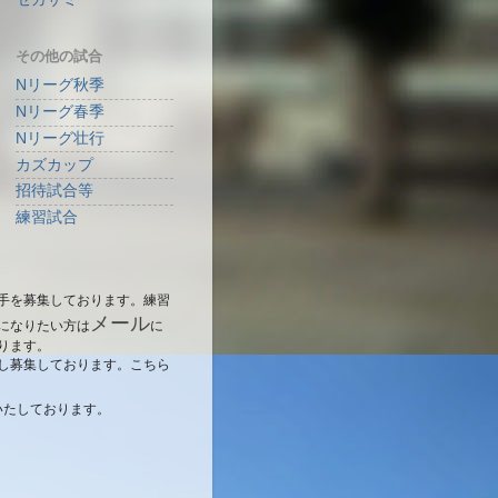
その他の試合
Nリーグ秋季
Nリーグ春季
Nリーグ壮行
カズカップ
招待試合等
練習試合
手を募集しております。練習
メール
になりたい方は
に
ります。
し募集しております。こちら
いたしております。