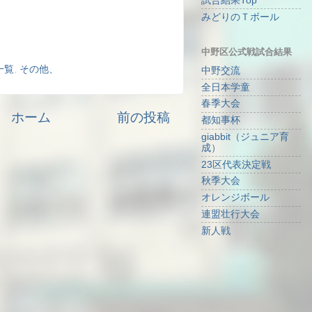
試合結果Top
みどりのＴボール
中野区公式戦試合結果
一覧
,
その他、
中野交流
全日本学童
春季大会
ホーム
前の投稿
都知事杯
giabbit（ジュニア育
成）
23区代表決定戦
秋季大会
オレンジボール
連盟壮行大会
新人戦