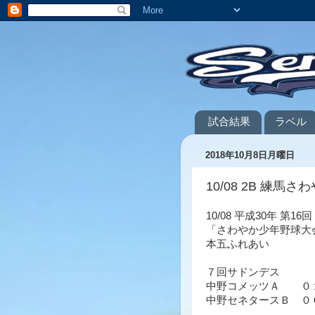
試合結果
ラベル
2018年10月8日月曜日
10/08 2B 練馬さ
10/08 平成30年 第1
「さわやか少年野球大
本五ふれあい
７回サドンデス
中野コメッツＡ ０
中野セネタースＢ ０