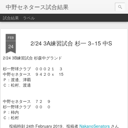
中野セネタース試合結果
試合結果
ラベル
FEB
2/24 3A練習試合 杉一 3−15 中S
24
2/24 3B練習試合 杉森中グランド
杉一野球クラブ ０００２１ ３
中野セネタース ９４２０ｘ 15
Ｐ：渡邊、津覇
Ｃ：松村、渡邊
中野セネタース ７２ ９
杉一野球クラブ ００ ０
Ｐ：柿内
Ｃ：松村
投稿時刻
24th February 2019
、投稿者
NakanoSenators
さん