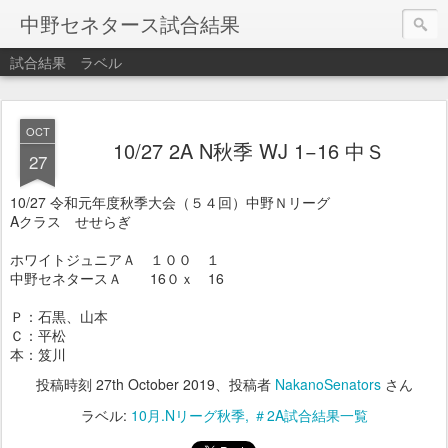
中野セネタース試合結果
試合結果
ラベル
OCT
10/27 2A N秋季 WJ 1−16 中Ｓ
27
10/27 令和元年度秋季大会（５４回）中野Ｎリーグ
Aクラス せせらぎ
ホワイトジュニアＡ １００ １
中野セネタースＡ 16０ｘ 16
Ｐ：石黒、山本
Ｃ：平松
本：笈川
投稿時刻
27th October 2019
、投稿者
NakanoSenators
さん
ラベル:
10月.Nリーグ秋季
＃2A試合結果一覧