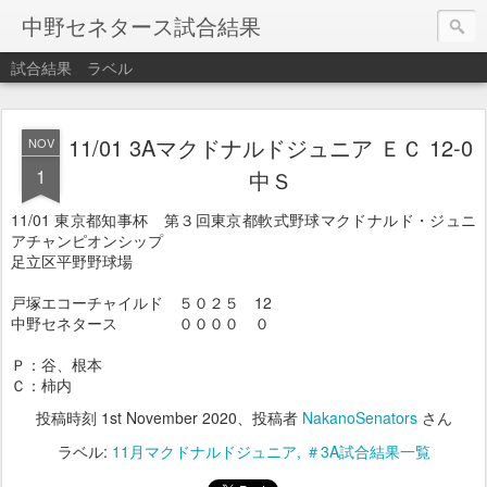
中野セネタース試合結果
試合結果
ラベル
11/01 3Aマクドナルドジュニア ＥＣ 12-0
NOV
1
中Ｓ
11/01 東京都知事杯 第３回東京都軟式野球マクドナルド・ジュニ
アチャンピオンシップ
足立区平野野球場
戸塚エコーチャイルド ５０２５ 12
中野セネタース ００００ ０
Ｐ：谷、根本
Ｃ：柿内
投稿時刻
1st November 2020
、投稿者
NakanoSenators
さん
ラベル:
11月マクドナルドジュニア
＃3A試合結果一覧