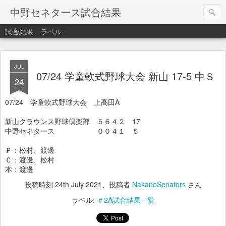
中野セネタース試合結果
試合結果
ラベル
JUL
07/24 学童軟式野球大会 新山 17-5 中Ｓ
24
07/24 学童軟式野球大会 上高田A
新山クラウンス野球倶楽部 ５６４２ 17
中野セネタース ００４１ ５
Ｐ：松村、渡邊
Ｃ：渡邊、松村
本：渡邊
投稿時刻
24th July 2021
、投稿者
NakanoSenators
さん
ラベル:
＃2A試合結果一覧