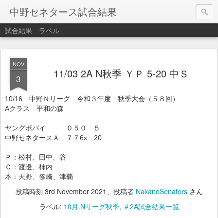
中野セネタース試合結果
試合結果
ラベル
NOV
11/03 2A N秋季 ＹＰ 5-20 中Ｓ
3
10/16 中野Ｎリーグ 令和３年度 秋季大会（５８回）
Aクラス 平和の森
ヤングポパイ ０５０ ５
中野セネタースＡ ７７6x 20
Ｐ：松村、田中、谷
Ｃ：渡邊、柿内
本：天野、篠崎、津覇
投稿時刻
3rd November 2021
、投稿者
NakanoSenators
さん
ラベル:
10月.Nリーグ秋季
＃2A試合結果一覧