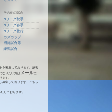
その他の試合
Nリーグ秋季
Nリーグ春季
Nリーグ壮行
カズカップ
招待試合等
練習試合
手を募集しております。練習
メール
になりたい方は
に
ります。
し募集しております。こちら
いたしております。