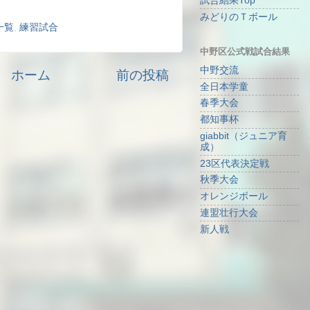
試合結果Top
みどりのＴボール
一覧
,
練習試合
中野区公式戦試合結果
中野交流
ホーム
前の投稿
全日本学童
春季大会
都知事杯
giabbit（ジュニア育
成）
23区代表決定戦
秋季大会
オレンジボール
連盟壮行大会
新人戦