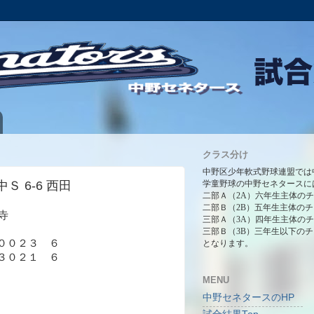
クラス分け
中野区少年軟式野球連盟では
中Ｓ 6-6 西田
学童野球の中野セネタースに
二部Ａ（2A）六年生主体の
二部Ｂ（2B）五年生主体の
正寺
三部Ａ（3A）四年生主体の
三部Ｂ（3B）三年生以下の
００２３ ６
となります。
３０２１ ６
MENU
中野セネタースのHP