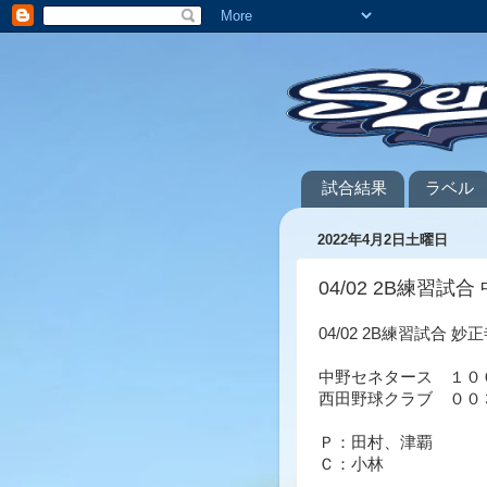
試合結果
ラベル
2022年4月2日土曜日
04/02 2B練習試合 
04/02 2B練習試合 妙
中野セネタース １０
西田野球クラブ ００
Ｐ：田村、津覇
Ｃ：小林