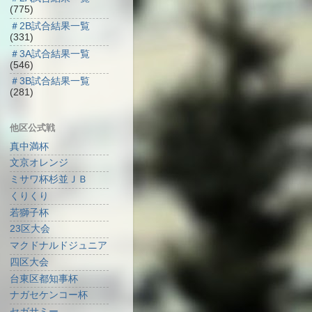
(775)
＃2B試合結果一覧
(331)
＃3A試合結果一覧
(546)
＃3B試合結果一覧
(281)
他区公式戦
真中満杯
文京オレンジ
ミサワ杯杉並ＪＢ
くりくり
若獅子杯
23区大会
マクドナルドジュニア
四区大会
台東区都知事杯
ナガセケンコー杯
セガサミー