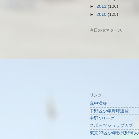
►
2011
(106)
►
2010
(125)
今日のセネタース
リンク
真中満杯
中野区少年野球連盟
中野Nリーグ
スポーツショップカズ
東京23区少年軟式野球大