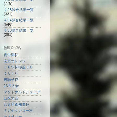
(775)
＃2B試合結果一覧
(331)
＃3A試合結果一覧
(546)
＃3B試合結果一覧
(281)
他区公式戦
真中満杯
文京オレンジ
ミサワ杯杉並ＪＢ
くりくり
若獅子杯
23区大会
マクドナルドジュニア
四区大会
台東区都知事杯
ナガセケンコー杯
セガサミー