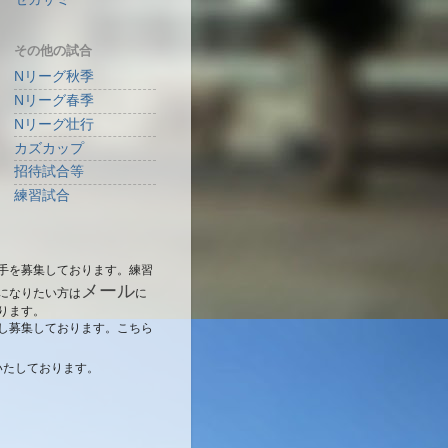
その他の試合
Nリーグ秋季
Nリーグ春季
Nリーグ壮行
カズカップ
招待試合等
練習試合
手を募集しております。練習
メール
になりたい方は
に
ります。
し募集しております。こちら
いたしております。