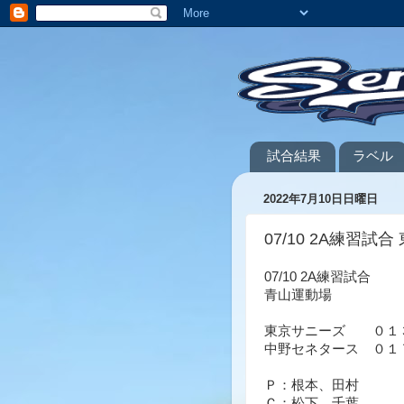
試合結果
ラベル
2022年7月10日日曜日
07/10 2A練習試合 
07/10 2A練習試合
青山運動場
東京サニーズ
０１
中野セネタース
０１
Ｐ：根本、田村
Ｃ：松下、千葉