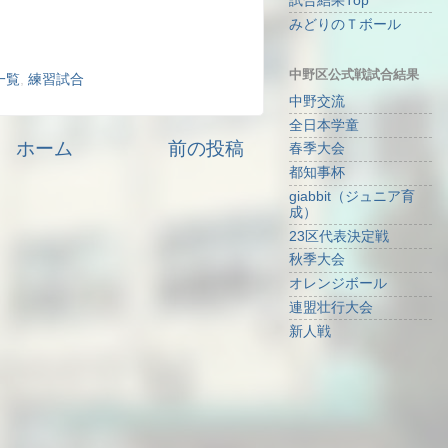
試合結果Top
みどりのＴボール
中野区公式戦試合結果
一覧
,
練習試合
中野交流
全日本学童
ホーム
前の投稿
春季大会
都知事杯
giabbit（ジュニア育
成）
23区代表決定戦
秋季大会
オレンジボール
連盟壮行大会
新人戦