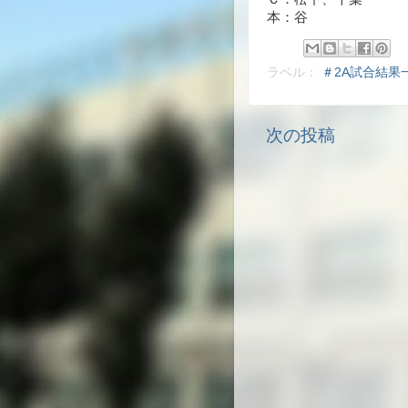
本：谷
ラベル：
＃2A試合結果
次の投稿