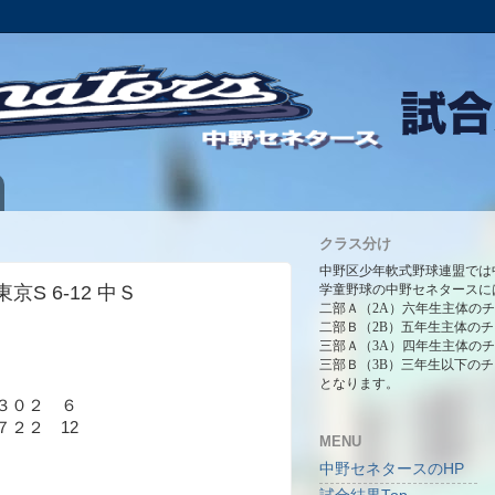
クラス分け
中野区少年軟式野球連盟では
東京S 6-12 中Ｓ
学童野球の中野セネタースに
二部Ａ（2A）六年生主体の
二部Ｂ（2B）五年生主体の
三部Ａ（3A）四年生主体の
三部Ｂ（3B）三年生以下の
となります。
３０２ ６
７２２ 12
MENU
中野セネタースのHP