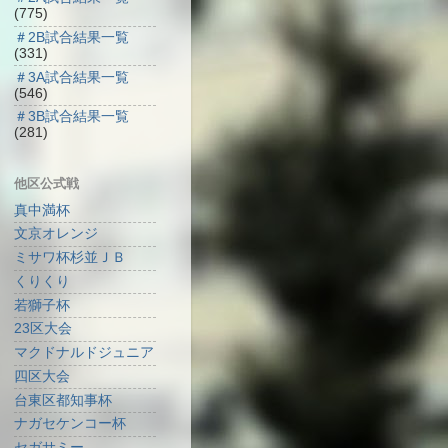
(775)
＃2B試合結果一覧
(331)
＃3A試合結果一覧
(546)
＃3B試合結果一覧
(281)
他区公式戦
真中満杯
文京オレンジ
ミサワ杯杉並ＪＢ
くりくり
若獅子杯
23区大会
マクドナルドジュニア
四区大会
台東区都知事杯
ナガセケンコー杯
セガサミー