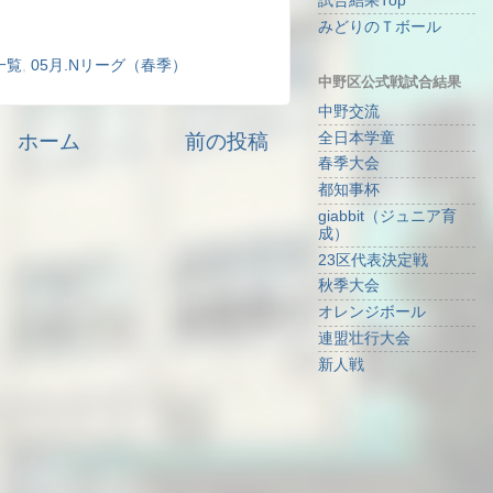
試合結果Top
みどりのＴボール
一覧
,
05月.Nリーグ（春季）
中野区公式戦試合結果
中野交流
ホーム
前の投稿
全日本学童
春季大会
都知事杯
giabbit（ジュニア育
成）
23区代表決定戦
秋季大会
オレンジボール
連盟壮行大会
新人戦