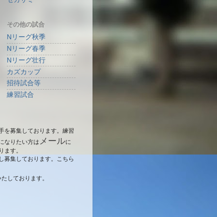
その他の試合
Nリーグ秋季
Nリーグ春季
Nリーグ壮行
カズカップ
招待試合等
練習試合
手を募集しております。練習
メール
になりたい方は
に
ります。
し募集しております。こちら
いたしております。