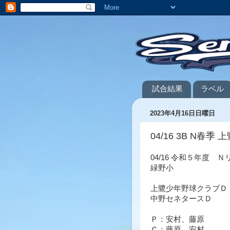
試合結果
ラベル
2023年4月16日日曜日
04/16 3B N春季 上
04/16 令和５年度
緑野小
上鷺少年野球クラブＤ
中野セネタースＤ ７
Ｐ：安村、藤原
Ｃ：藤原、安村