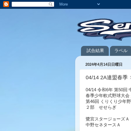
試合結果
ラベル
2024年4月14日日曜日
04/14 2A連盟春季 
04/14 令和6年 第5
春季少年軟式野球大会 
第46回 くりくり少年
２部 せせらぎ
鷺宮スタージョーズＡ
中野セネタースＡ 