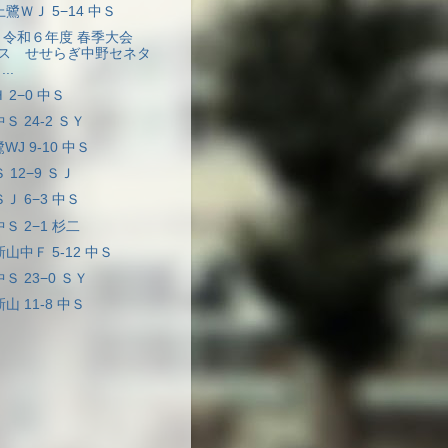
 上鷺ＷＪ 5−14 中Ｓ
グ 令和６年度 春季大会
ス せせらぎ中野セネタ
.
Ｈ 2−0 中Ｓ
中Ｓ 24-2 ＳＹ
鷺WJ 9-10 中Ｓ
Ｓ 12−9 ＳＪ
ＳＪ 6−3 中Ｓ
中Ｓ 2−1 杉二
新山中Ｆ 5-12 中Ｓ
中Ｓ 23−0 ＳＹ
新山 11-8 中Ｓ