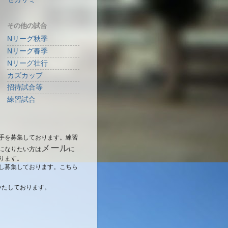
その他の試合
Nリーグ秋季
Nリーグ春季
Nリーグ壮行
カズカップ
招待試合等
練習試合
手を募集しております。練習
メール
になりたい方は
に
ります。
し募集しております。こちら
いたしております。