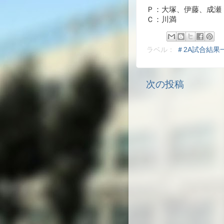
Ｐ：大塚、伊藤、成瀬
Ｃ：川満
ラベル：
＃2A試合結果
次の投稿