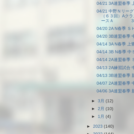
04/21 3A連盟春季
04/21 中野Ｎリー
（６３回）Aクラ
ースＡ ３..
04/20 2A N春季 Ｓ
04/20 3B連盟春季 
04/14 3A N春季 上
04/14 3B N春季 中
04/14 2A連盟春季 
04/13 2A練習試合 
04/13 3B連盟春季 
04/07 2A連盟春季 
04/06 3A連盟春季 
►
3月
(12)
►
2月
(10)
►
1月
(4)
►
2023
(140)