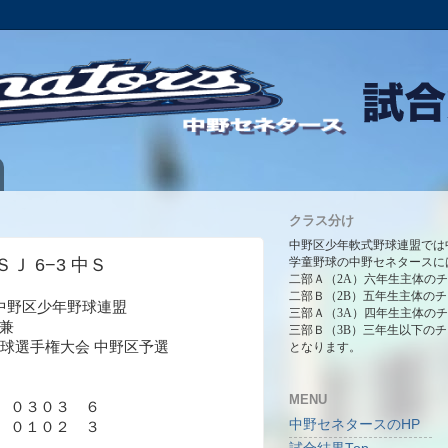
クラス分け
中野区少年軟式野球連盟では
ＳＪ 6−3 中Ｓ
学童野球の中野セネタースに
二部Ａ（2A）六年生主体の
二部Ｂ（2B）五年生主体の
0回 中野区少年野球連盟
三部Ａ（3A）四年生主体の
兼
三部Ｂ（3B）三年生以下の
野球選手権大会 中野区予選
となります。
MENU
 ０３０３ ６
中野セネタースのHP
０１０２ ３