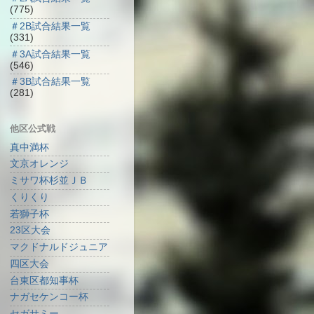
(775)
＃2B試合結果一覧
(331)
＃3A試合結果一覧
(546)
＃3B試合結果一覧
(281)
他区公式戦
真中満杯
文京オレンジ
ミサワ杯杉並ＪＢ
くりくり
若獅子杯
23区大会
マクドナルドジュニア
四区大会
台東区都知事杯
ナガセケンコー杯
セガサミー