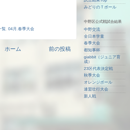
試合結果Top
みどりのＴボール
中野区公式戦試合結果
一覧
,
04月.春季大会
中野交流
全日本学童
春季大会
ホーム
前の投稿
都知事杯
giabbit（ジュニア育
成）
23区代表決定戦
秋季大会
オレンジボール
連盟壮行大会
新人戦