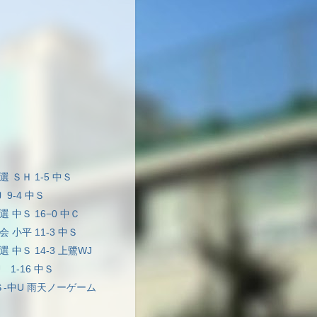
選 ＳＨ 1-5 中Ｓ
Ｊ 9-4 中Ｓ
選 中Ｓ 16−0 中Ｃ
会 小平 11-3 中Ｓ
選 中Ｓ 14-3 上鷺WJ
U 1-16 中Ｓ
 中Ｓ-中U 雨天ノーゲーム