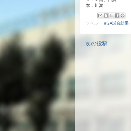
本：川満
ラベル：
＃2A試合結果
次の投稿