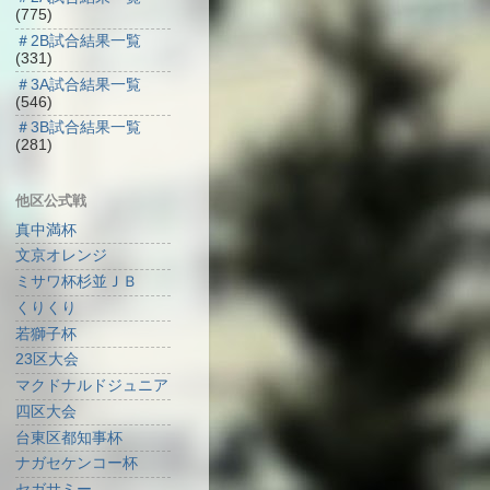
(775)
＃2B試合結果一覧
(331)
＃3A試合結果一覧
(546)
＃3B試合結果一覧
(281)
他区公式戦
真中満杯
文京オレンジ
ミサワ杯杉並ＪＢ
くりくり
若獅子杯
23区大会
マクドナルドジュニア
四区大会
台東区都知事杯
ナガセケンコー杯
セガサミー