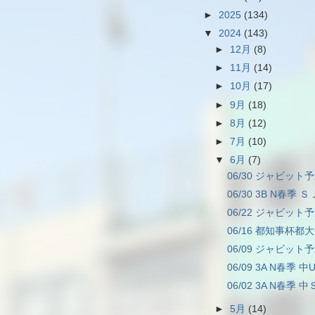
►
2025
(134)
▼
2024
(143)
►
12月
(8)
►
11月
(14)
►
10月
(17)
►
9月
(18)
►
8月
(12)
►
7月
(10)
▼
6月
(7)
06/30 ジャビット予
06/30 3B N春季 Ｓ
06/22 ジャビット予
06/16 都知事杯都大
06/09 ジャビット予
06/09 3A N春季 中
06/02 3A N春季
►
5月
(14)