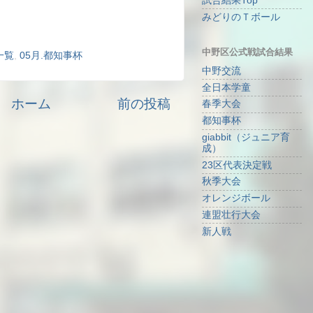
試合結果Top
みどりのＴボール
中野区公式戦試合結果
一覧
,
05月.都知事杯
中野交流
全日本学童
ホーム
前の投稿
春季大会
都知事杯
giabbit（ジュニア育
成）
23区代表決定戦
秋季大会
オレンジボール
連盟壮行大会
新人戦