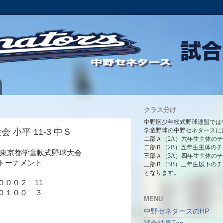
クラス分け
中野区少年軟式野球連盟では
会 小平 11-3 中Ｓ
学童野球の中野セネタースに
二部Ａ（2A）六年生主体の
二部Ｂ（2B）五年生主体の
7会 東京都学童軟式野球大会
三部Ａ（3A）四年生主体の
トーナメント
三部Ｂ（3B）三年生以下の
となります。
０００２ 11
０１００ ３
MENU
中野セネタースのHP