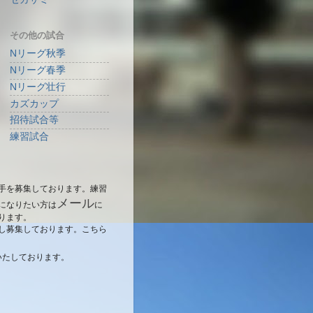
その他の試合
Nリーグ秋季
Nリーグ春季
Nリーグ壮行
カズカップ
招待試合等
練習試合
手を募集しております。練習
メール
になりたい方は
に
ります。
し募集しております。こちら
いたしております。