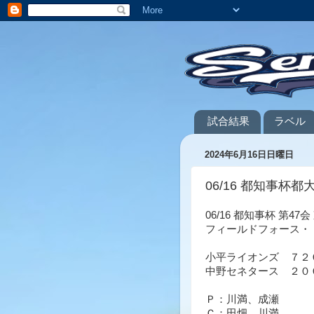
試合結果
ラベル
2024年6月16日日曜日
06/16 都知事杯都大
06/16 都知事杯 第4
フィールドフォース・
小平ライオンズ ７２
中野セネタース ２０
Ｐ：川満、成瀬
Ｃ：田畑、川満