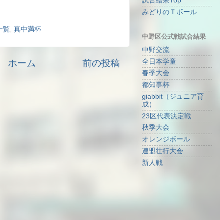
試合結果Top
みどりのＴボール
一覧
,
真中満杯
中野区公式戦試合結果
中野交流
ホーム
前の投稿
全日本学童
春季大会
都知事杯
giabbit（ジュニア育
成）
23区代表決定戦
秋季大会
オレンジボール
連盟壮行大会
新人戦