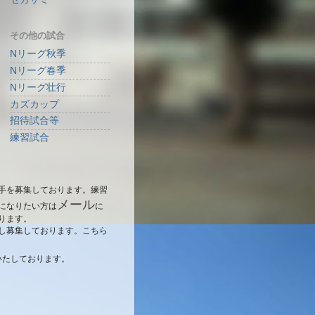
その他の試合
Nリーグ秋季
Nリーグ春季
Nリーグ壮行
カズカップ
招待試合等
練習試合
手を募集しております。練習
メール
になりたい方は
に
ります。
し募集しております。こちら
いたしております。