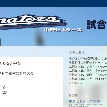
クラス分け
中野区少年軟式野球連盟では
 0-23 中Ｓ
学童野球の中野セネタースに
二部Ａ（2A）六年生主体の
二部Ｂ（2B）五年生主体の
満杯争奪学童軟式野球大会
三部Ａ（3A）四年生主体の
三部Ｂ（3B）三年生以下の
となります。
 ０
 23
MENU
中野セネタースのHP