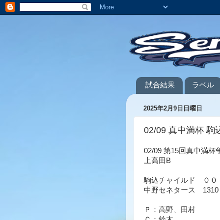
試合結果
ラベル
2025年2月9日日曜日
02/09 真中満杯 駒込
02/09 第15回真中
上高田B
駒込チャイルド ００
中野セネタース 1310
Ｐ：高野、田村
Ｃ：鈴木