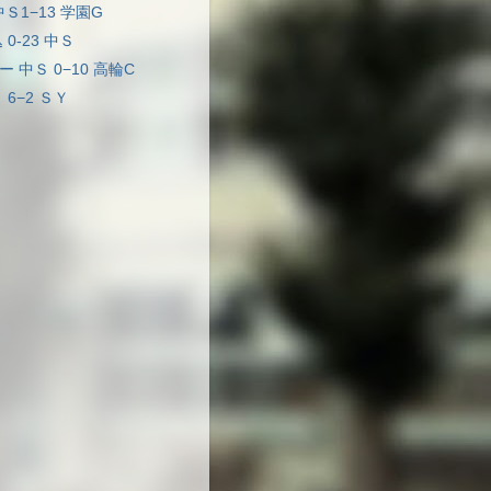
中Ｓ1−13 学園G
 0-23 中Ｓ
ー 中Ｓ 0−10 高輪C
 6−2 ＳＹ