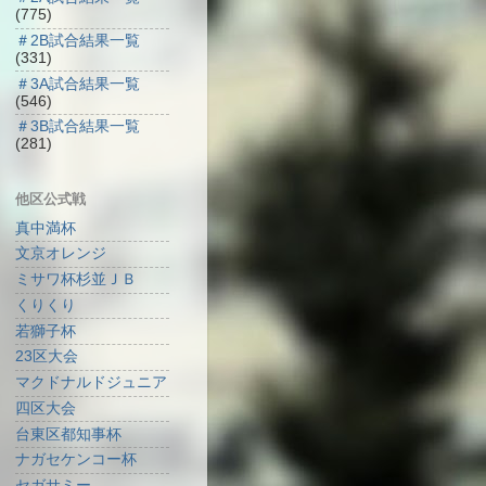
(775)
＃2B試合結果一覧
(331)
＃3A試合結果一覧
(546)
＃3B試合結果一覧
(281)
他区公式戦
真中満杯
文京オレンジ
ミサワ杯杉並ＪＢ
くりくり
若獅子杯
23区大会
マクドナルドジュニア
四区大会
台東区都知事杯
ナガセケンコー杯
セガサミー