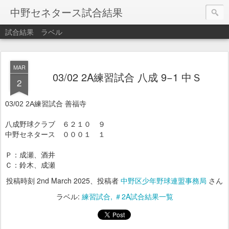
中野セネタース試合結果
試合結果
ラベル
MAR
03/02 2A練習試合 八成 9−1 中Ｓ
2
03/02 2A練習試合 善福寺
八成野球クラブ ６２１０ ９
中野セネタース ０００１ １
Ｐ：成瀬、酒井
Ｃ：鈴木、成瀬
投稿時刻
2nd March 2025
、投稿者
中野区少年野球連盟事務局
さん
ラベル:
練習試合
＃2A試合結果一覧