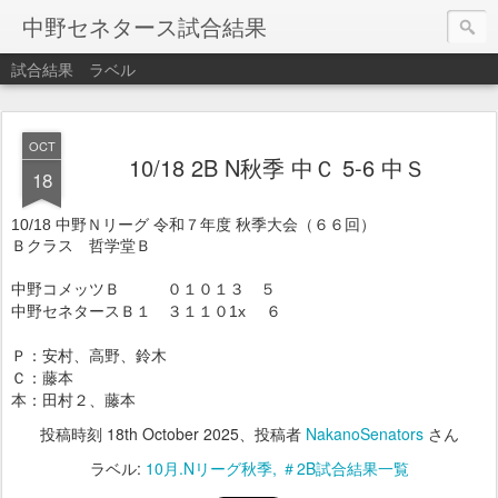
中野セネタース試合結果
試合結果
ラベル
OCT
10/18 2B N秋季 中Ｃ 5-6 中Ｓ
18
10/18 中野Ｎリーグ 令和７年度 秋季大会（６６回）
Ｂクラス 哲学堂Ｂ
中野コメッツＢ ０１０１３ ５
中野セネタースＢ１ ３１１０1x ６
Ｐ：安村、高野、鈴木
Ｃ：藤本
本：田村２、藤本
投稿時刻
18th October 2025
、投稿者
NakanoSenators
さん
ラベル:
10月.Nリーグ秋季
＃2B試合結果一覧