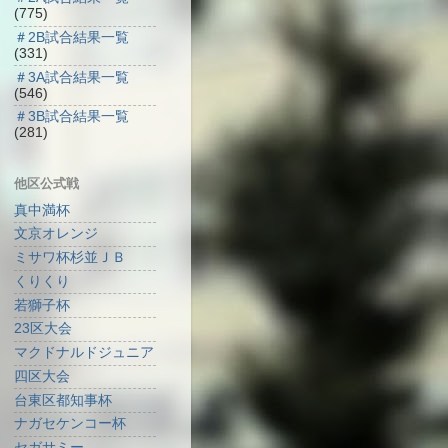
(775)
＃2B試合結果一覧
(331)
＃3A試合結果一覧
(546)
＃3B試合結果一覧
(281)
他区公式戦
真中満杯
文京オレンジ
ミサワ杯杉並ＪＢ
くりくり
若獅子杯
23区大会
マクドナルドジュニア
四区大会
台東区都知事杯
ナガセケンコー杯
セガサミー