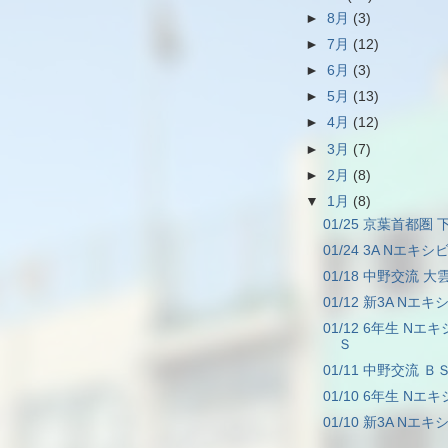
►
8月
(3)
►
7月
(12)
►
6月
(3)
►
5月
(13)
►
4月
(12)
►
3月
(7)
►
2月
(8)
▼
1月
(8)
01/25 京葉首都圏 下
01/24 3A Nエキシ
01/18 中野交流 大雲
01/12 新3A Nエキ
01/12 6年生 Nエ
Ｓ
01/11 中野交流 ＢＳ
01/10 6年生 Nエ
01/10 新3A Nエキ