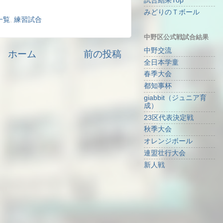
試合結果Top
みどりのＴボール
一覧
,
練習試合
中野区公式戦試合結果
中野交流
ホーム
前の投稿
全日本学童
春季大会
都知事杯
giabbit（ジュニア育
成）
23区代表決定戦
秋季大会
オレンジボール
連盟壮行大会
新人戦