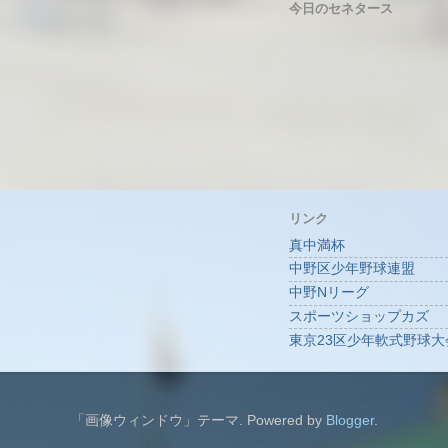
今日のセネタース
リンク
真中満杯
中野区少年野球連盟
中野Nリーグ
スポーツショップカズ
東京23区少年軟式野球大
「画像ウィンドウ」テーマ. Powered by
Blogger
.