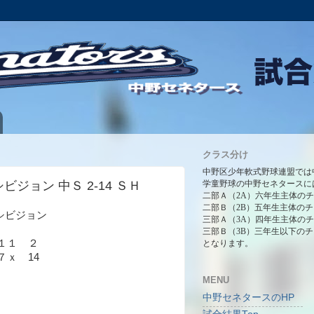
クラス分け
中野区少年軟式野球連盟では
キシビジョン 中Ｓ 2-14 ＳＨ
学童野球の中野セネタースに
二部Ａ（2A）六年生主体の
二部Ｂ（2B）五年生主体の
エキシビジョン
三部Ａ（3A）四年生主体の
三部Ｂ（3B）三年生以下の
１１ ２
となります。
ｘ 14
MENU
中野セネタースのHP