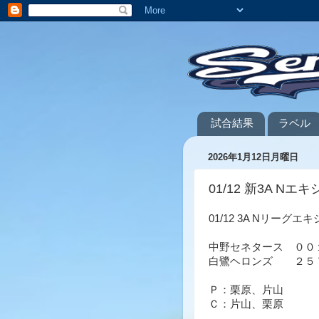
試合結果
ラベル
2026年1月12日月曜日
01/12 新3A Nエ
01/12 3A Nリーグ
中野セネタース ００
白鷺ヘロンズ ２５７
Ｐ：栗原、片山
Ｃ：片山、栗原