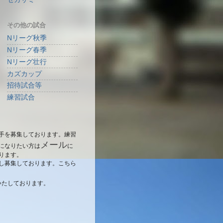
その他の試合
Nリーグ秋季
Nリーグ春季
Nリーグ壮行
カズカップ
招待試合等
練習試合
手を募集しております。練習
メール
になりたい方は
に
ります。
し募集しております。こちら
いたしております。