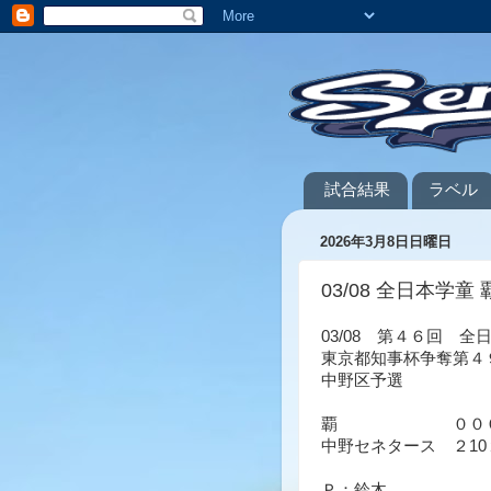
試合結果
ラベル
2026年3月8日日曜日
03/08 全日本学童 覇
03/08 第４６回 
東京都知事杯争奪第４
中野区予選
覇 ０００
中野セネタース ２10
Ｐ：鈴木