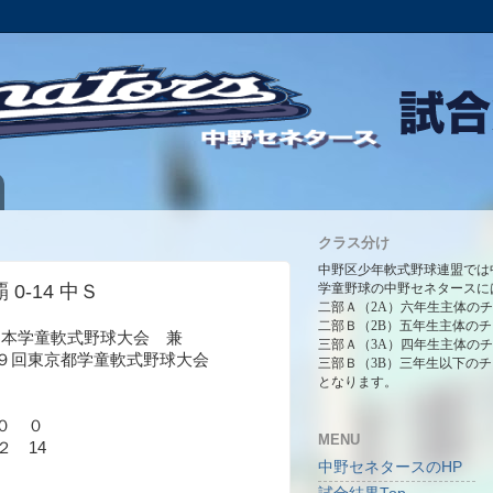
クラス分け
中野区少年軟式野球連盟では
 0-14 中Ｓ
学童野球の中野セネタースに
二部Ａ（2A）六年生主体の
二部Ｂ（2B）五年生主体の
全日本学童軟式野球大会 兼
三部Ａ（3A）四年生主体の
９回東京都学童軟式野球大会
三部Ｂ（3B）三年生以下の
となります。
 ０
MENU
２ 14
中野セネタースのHP