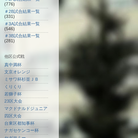
(776)
＃2B試合結果一覧
(331)
＃3A試合結果一覧
(546)
＃3B試合結果一覧
(281)
他区公式戦
真中満杯
文京オレンジ
ミサワ杯杉並ＪＢ
くりくり
若獅子杯
23区大会
マクドナルドジュニア
四区大会
台東区都知事杯
ナガセケンコー杯
セガサミー