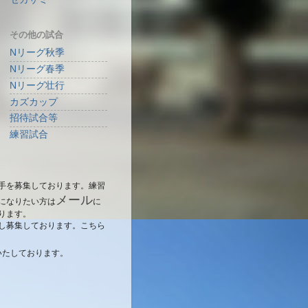
その他の試合
Nリーグ秋季
Nリーグ春季
Nリーグ壮行
カズカップ
招待試合等
練習試合
手を募集しております。練習
メール
になりたい方は
に
ります。
し募集しております。こちら
いたしております。