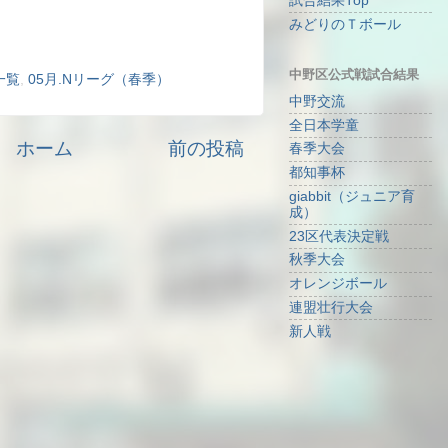
試合結果Top
みどりのＴボール
中野区公式戦試合結果
一覧
,
05月.Nリーグ（春季）
中野交流
全日本学童
ホーム
前の投稿
春季大会
都知事杯
giabbit（ジュニア育
成）
23区代表決定戦
秋季大会
オレンジボール
連盟壮行大会
新人戦