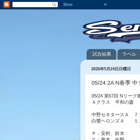
試合結果
ラベル
2026年5月24日日曜日
05/24 2A N春季 中
05/24 第67回 Nリー
Ａクラス 平和の森
中野セネタースＡ ７
白鷺ヘロンズＡ １
Ｐ：安村、鈴木
Ｃ：藤本、矢野