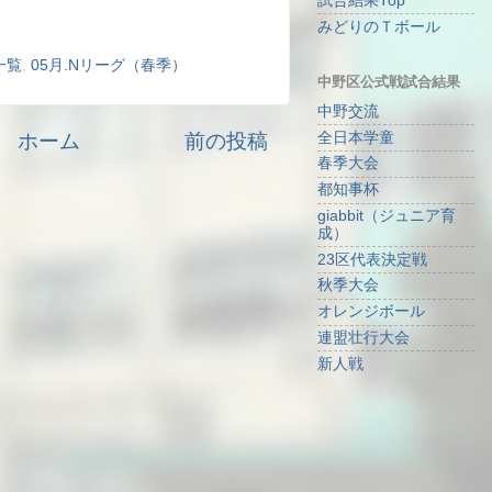
試合結果Top
みどりのＴボール
一覧
,
05月.Nリーグ（春季）
中野区公式戦試合結果
中野交流
ホーム
前の投稿
全日本学童
春季大会
都知事杯
giabbit（ジュニア育
成）
23区代表決定戦
秋季大会
オレンジボール
連盟壮行大会
新人戦