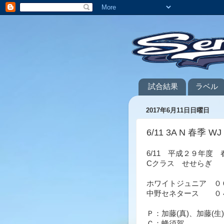
試合結果
ラベル
2017年6月11日日曜日
6/11 3A N 春季 WJ
6/11 平成２９年度
Cクラス せせらぎ
ホワイトジュニア ０
中野セネタース ０
Ｐ：加藤(真)、加藤(生)
Ｃ：蜂須賀