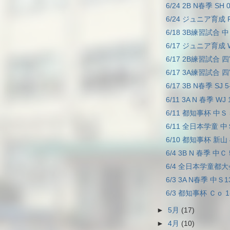
6/24 2B N春季 SH 
6/24 ジュニア育成 F
6/18 3B練習試合 中
6/17 ジュニア育成 W
6/17 2B練習試合 四
6/17 3A練習試合 四
6/17 3B N春季 SJ 
6/11 3A N 春季 WJ
6/11 都知事杯 中Ｓ 
6/11 全日本学童 中Ｓ
6/10 都知事杯 新山 
6/4 3B N 春季 中Ｃ
6/4 全日本学童都大会
6/3 3A N春季 中Ｓ1
6/3 都知事杯 Ｃｏ 1
►
5月
(17)
►
4月
(10)