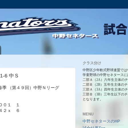
クラス分け
中野区少年軟式野球連盟では
 1-6 中Ｓ
学童野球の中野セネタースに
二部Ａ（2A）六年生主体の
二部Ｂ（2B）五年生主体の
 春季 （第４９回）中野Ｎリーグ
三部Ａ（3A）四年生主体の
三部Ｂ（3B）三年生以下の
となります。
００１ １
４２ｘ ６
MENU
中野セネタースのHP