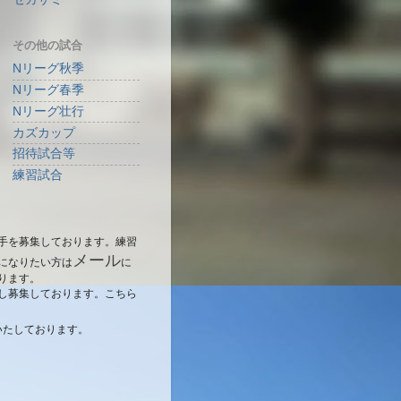
その他の試合
Nリーグ秋季
Nリーグ春季
Nリーグ壮行
カズカップ
招待試合等
練習試合
手を募集しております。練習
メール
になりたい方は
に
ります。
し募集しております。こちら
いたしております。