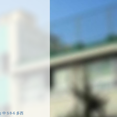
 中Ｓ8-6 多西