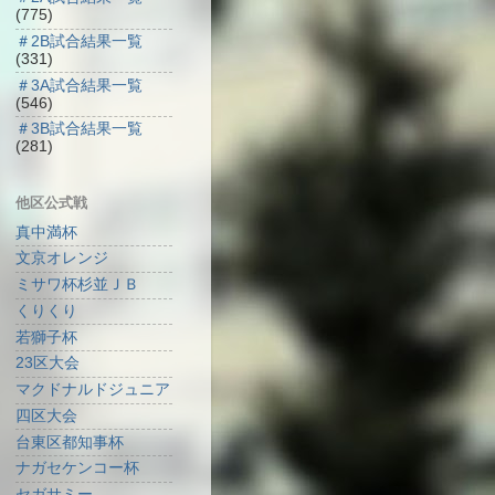
(775)
＃2B試合結果一覧
(331)
＃3A試合結果一覧
(546)
＃3B試合結果一覧
(281)
他区公式戦
真中満杯
文京オレンジ
ミサワ杯杉並ＪＢ
くりくり
若獅子杯
23区大会
マクドナルドジュニア
四区大会
台東区都知事杯
ナガセケンコー杯
セガサミー