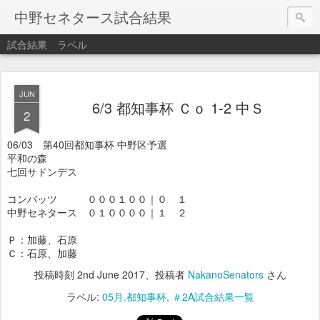
中野セネタース試合結果
試合結果
ラベル
JUN
6/3 都知事杯 Ｃｏ 1-2 中Ｓ
2
06/03 第40回都知事杯 中野区予選
平和の森
七回サドンデス
コンバッツ ０００１００｜０ １
中野セネタース ０１００００｜１ ２
Ｐ：加藤、石原
Ｃ：石原、加藤
投稿時刻
2nd June 2017
、投稿者
NakanoSenators
さん
ラベル:
05月.都知事杯
＃2A試合結果一覧