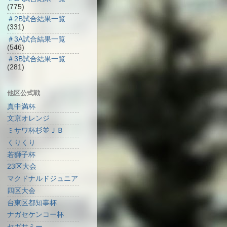
(775)
＃2B試合結果一覧
(331)
＃3A試合結果一覧
(546)
＃3B試合結果一覧
(281)
他区公式戦
真中満杯
文京オレンジ
ミサワ杯杉並ＪＢ
くりくり
若獅子杯
23区大会
マクドナルドジュニア
四区大会
台東区都知事杯
ナガセケンコー杯
セガサミー