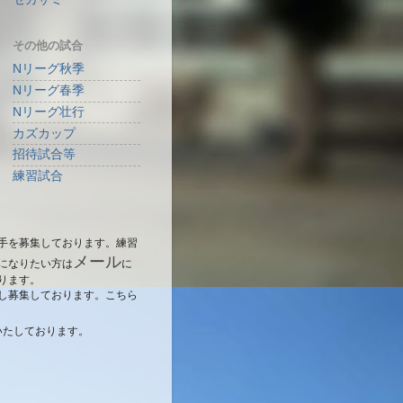
その他の試合
Nリーグ秋季
Nリーグ春季
Nリーグ壮行
カズカップ
招待試合等
練習試合
手を募集しております。練習
メール
になりたい方は
に
ります。
し募集しております。こちら
いたしております。