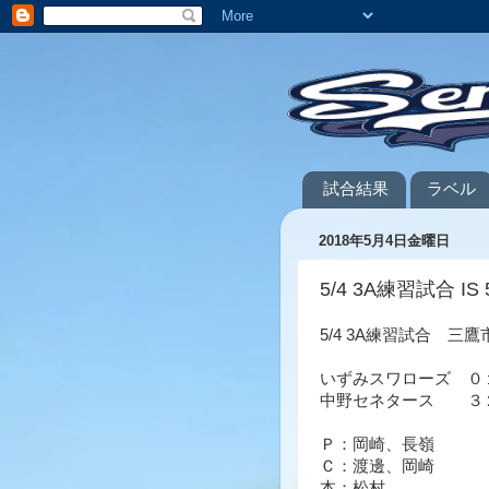
試合結果
ラベル
2018年5月4日金曜日
5/4 3A練習試合 IS 
5/4 3A練習試合 三
いずみスワローズ ０
中野セネタース ３２
Ｐ：岡崎、長嶺
Ｃ：渡邊、岡崎
本：松村