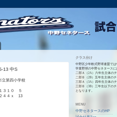
クラス分け
中野区少年軟式野球連盟では
5-13 中S
学童野球の中野セネタースに
二部Ａ（2A）六年生主体の
二部Ｂ（2B）五年生主体の
鷹市立第四小学校
三部Ａ（3A）四年生主体の
三部Ｂ（3B）三年生以下の
１３１０ ５
となります。
４４ｘ 13
MENU
中野セネタースのHP