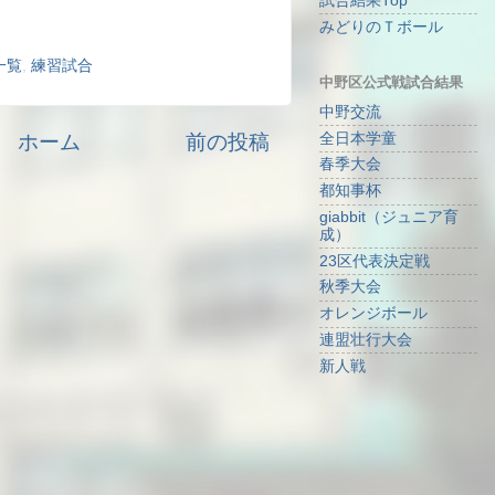
試合結果Top
みどりのＴボール
一覧
,
練習試合
中野区公式戦試合結果
中野交流
ホーム
前の投稿
全日本学童
春季大会
都知事杯
giabbit（ジュニア育
成）
23区代表決定戦
秋季大会
オレンジボール
連盟壮行大会
新人戦